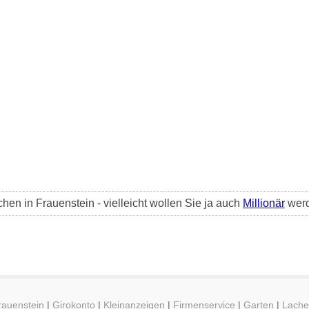
en in Frauenstein - vielleicht wollen Sie ja auch
Millionär
wer
rauenstein
|
Girokonto
|
Kleinanzeigen
|
Firmenservice
|
Garten
|
Lach