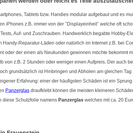
ariert werden oder reicht es Teile auszutausch
rtphones, Tablets bzw. Handies modular aufgebaut und es muß 
en iPhones z.B. immer von der "Displayeinheit" welche oft sch
Tests, Auf- und Zuschrauben. Handwerklich begabte Hobby-Ele
hen Handy-Reparatur-Läden oder natürlich im Internet z.B. bei
ennt oder der einen als Neukunden gewinnen möchte bekommt ma
lb von z.B. 2 Stunden oder weniger einen Aufpreis. Der auch be
och grundsätzlich ist Hinbringen und Abholen am gleichen Tag k
 eigener Erfahrung: einer der häufigsten Schäden ist ein Sprun
tes
Panzerglas
draufklebt können die meisten kleineren Schäden
n diese Schutzfolie namens
Panzerglas
welches mit ca. 20 Euro
in Frauenstein