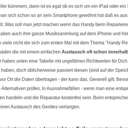
ller kümmern, dann ist es egal ob es sich um ein iPad oder ei
il man sich schon so an sein Smartphone gewöhnt hat daß es au
shalt. Was soll man jetzt machen wenn das Handy beim Repariere
aben auch ihre ganze Musiksammlung auf dem iPhone und höre
n viele nicht die sich zum ersten Mal mit dem Thema "Handy Rep
chäden die mit einem einfachen
Austausch oft schon innerhalb
 haben unten eine Tabelle mit ungefähren Richtwerten für Dich a
haben, doch üblicherweise passiert diesen (sind auf der Speich
or Ort die Daten übertragen - der kann das. Generell gilt: Bevo
 Alternativen prüfen. In Ausnahmefällen - wenn man eine entspr
 handeln und die Reparatur kostenfrei sein. Beim entsprechen
einen Austausch des Gerätes verlangen.