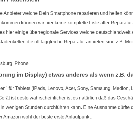
erse Anbieter welche Dein Smartphone reparieren und helfen kö
mmen können wir hier keine komplette Liste aller Reparatur-M
es hier einige überregionale Services welche deutschlandweit an
ladenketten die oft taggleiche Reparatur anbieten sind z.B. Me
. Sprung im Display) etwas anderes als wenn z.B. d
sen" für Tablets (iPads, Lenovo, Acer, Sony, Samsung, Medion, L
ät ist desto wahrscheinlicher ist es natürlich daß das Geschäft 
r in wenigen Stunden durchführen kann. Eine Ausnahme dürfte de
ier Amazon wohl der beste erste Anlaufpunkt.