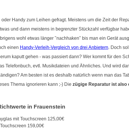
der Handy zum Leihen gefragt. Meistens um die Zeit der Repa
as und dann meistens in begrenzter Stückzahl verfügbar haben.
igens wohl etwas länger "nachhaken" bis man ein Gerät ausge
noch einen
Handy-Verleih-Vergleich von drei Anbietern
. Doch sol
rum kaputt gehen - was passiert dann? Wer kommt für den Sc
 das Telefonbuch, evtl. Musikdateien und Ähnliches. Und wird da
ändigen? Am besten ist es deshalb natürlich wenn man das Ta
eses Thema ignorieren kann ;-) Die
zügige Reparatur ist also 
Richtwerte in Frauenstein
layglas mit Touchscreen 125,00€
t Touchscreen 159,00€